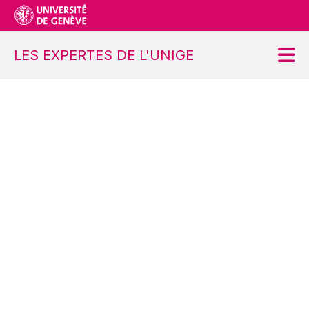
LES EXPERTES DE L'UNIGE
Accueil
Projet
Ateliers
Contact
S’inscrire
Se désinscrire
Demander une modification