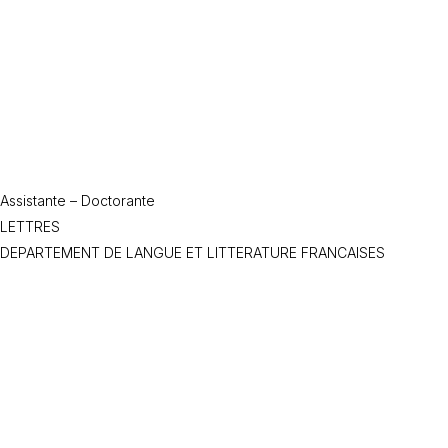
Assistante – Doctorante
LETTRES
DEPARTEMENT DE LANGUE ET LITTERATURE FRANCAISES
MODERNES
Proust
Littérature
Structuralisme
Sciences de l’homme
Littérature
XXe siècle