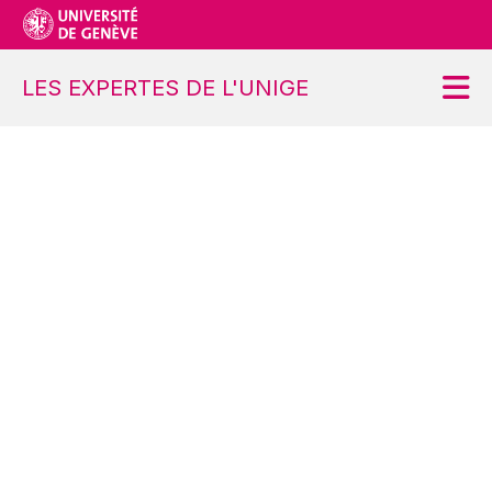
LES EXPERTES DE L'UNIGE
Accueil
Projet
Ateliers
Contact
S’inscrire
Se désinscrire
Demander une modification