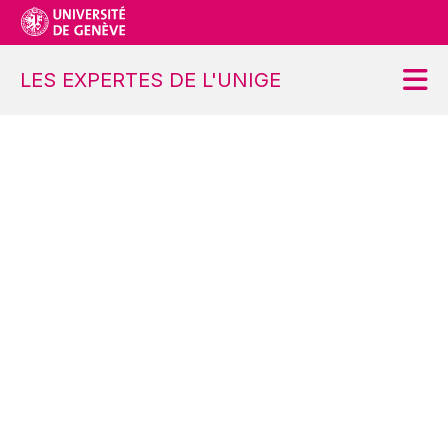
LES EXPERTES DE L'UNIGE
Accueil
Projet
Ateliers
Contact
S’inscrire
Se désinscrire
Demander une modification