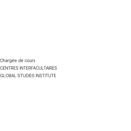
Chargée de cours
CENTRES INTERFACULTAIRES
GLOBAL STUDIES INSTITUTE
Multilatéralisme
Organisations internationales
Grande-Bretagne
Seconde guerre mondiale
Europe
Organisations internationales
Europe