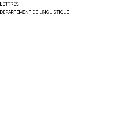
LETTRES
DEPARTEMENT DE LINGUISTIQUE
Bilingualism
Language acquisition
Syntactic impairment
Developmental language disorder
English
Linguistics
Syntax
Language acquisition
EFL teaching
Project development
Project management
Student supervision
Data analysis
Research output
Oui