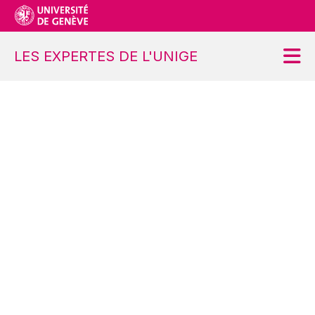
LES EXPERTES DE L'UNIGE
Accueil
Projet
Ateliers
Contact
S’inscrire
Se désinscrire
Demander une modification