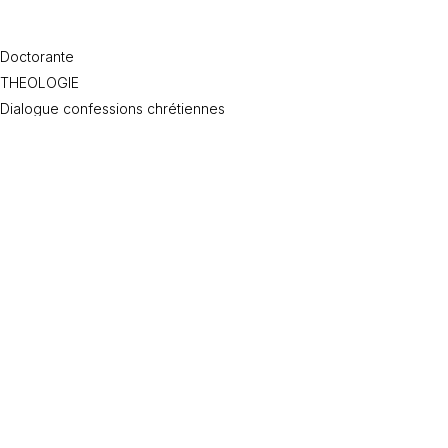
Doctorante
THEOLOGIE
Dialogue confessions chrétiennes
Théorie de l’Église
Histoire pensée protestante
Méthodologie
Oecuménisme
Histoire pensée réformée
Engagement en Église
Oui
Oui