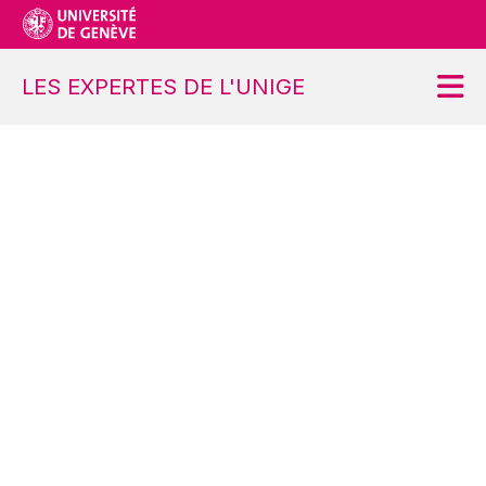
LES EXPERTES DE L'UNIGE
Accueil
Projet
Ateliers
Contact
S’inscrire
Se désinscrire
Demander une modification