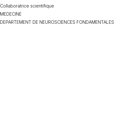
Collaboratrice scientifique
MEDECINE
DEPARTEMENT DE NEUROSCIENCES FONDAMENTALES
Neuropsychologie
Négligence spatiale unilatérale
Somatoparaphrénie
Anosognosie
Stroke
Neuropsychologie
Négligence spatiale unilatérale
Déficit du soi corporel
Anosognosie
Neuropsychologie
Troubles cognitifs chez l’adulte
Rééducation cognitive
Négligence spatiale unilatérale
Oui