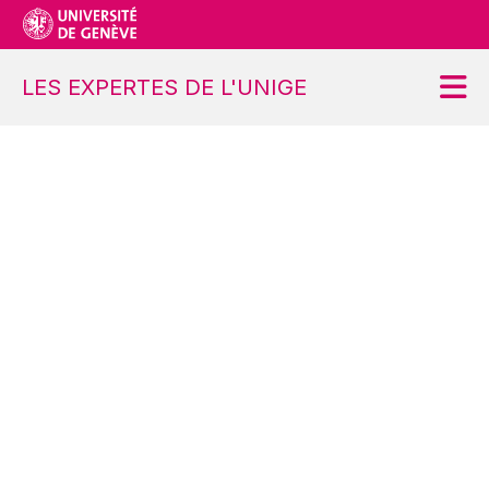
LES EXPERTES DE L'UNIGE
Accueil
Projet
Ateliers
Contact
S’inscrire
Se désinscrire
Demander une modification