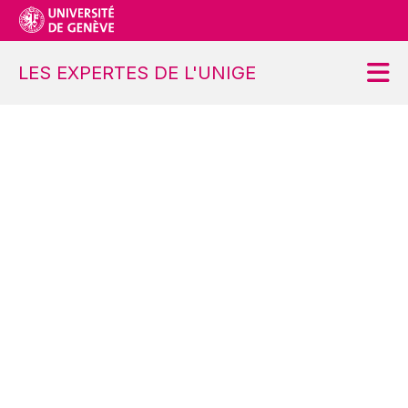
LES EXPERTES DE L'UNIGE
Accueil
Projet
Ateliers
Contact
S’inscrire
Se désinscrire
Demander une modification