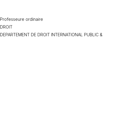
Professeure ordinaire
DROIT
DEPARTEMENT DE DROIT INTERNATIONAL PUBLIC &
ORGANISATION INTERNATIONALE
Accords bilatéraux Suisse-UE
Marché intérieur UE et Suisse
Libre circulation des personnes
Règlement des différends
Investissements et arbitrage
Droit de l’UE
Accords bilatéraux Suisse-UE
Accès au marché intérieur de l’UE
Différends : arbitrage et Cour de justice
Politique commerciale et investissements
Commerce et développement durable