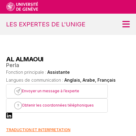
LES EXPERTES DE L'UNIGE
Accueil
AL ALMAOUI
Projet
Perla
Ateliers
Fonction principale :
Assistante
Langues de communication :
Anglais, Arabe, Français
Contact
Envoyer un message à l’experte
S’inscrire
Obtenir les coordonnées téléphoniques
Se désinscrire
Demander une modification
TRADUCTION ET INTERPRETATION