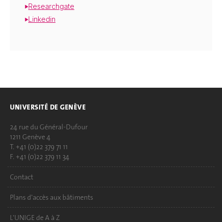
Researchgate
Linkedin
UNIVERSITÉ DE GENÈVE
24 rue du Général-Dufour
1211 Genève 4
T. +41 (0)22 379 71 11
F. +41 (0)22 379 11 34
Contact
Plans d'accès aux bâtiments
L'UNIGE de A à Z